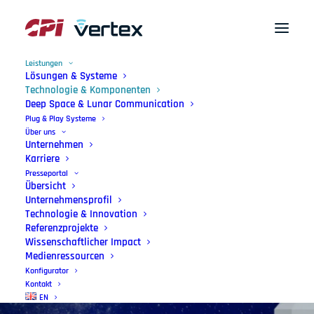
Leistungen
Lösungen & Systeme
Technologie & Komponenten
Deep Space & Lunar Communication
Plug & Play Systeme
Über uns
Unternehmen
Karriere
Presseportal
Technologie
&
Übersicht
Unternehmensprofil
Komponenten
Technologie & Innovation
Referenzprojekte
Fortschrittliche Innovationen für
Wissenschaftlicher Impact
Medienressourcen
Antennensysteme.
Konfigurator
Kontakt
EN