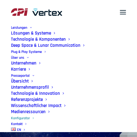
Leistungen
Lösungen & Systeme
Technologie & Komponenten
Deep Space & Lunar Communication
Plug & Play Systeme
Über uns
Unternehmen
Karriere
Presseportal
Übersicht
Konfigurator
Unternehmensprofil
Technologie & Innovation
Einfach, interaktiv und präzise – für
Referenzprojekte
Wissenschaftlicher Impact
Ihre Mission.
Medienressourcen
Konfigurator
Kontakt
EN