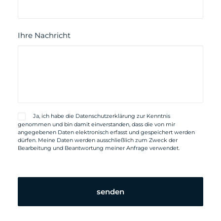
Ihre Nachricht
Ja, ich habe die
Datenschutzerklärung
zur Kenntnis
genommen und bin damit einverstanden, dass die von mir
angegebenen Daten elektronisch erfasst und gespeichert werden
dürfen. Meine Daten werden ausschließlich zum Zweck der
Bearbeitung und Beantwortung meiner Anfrage verwendet.
Bitte
lassen
Sie
dieses
Feld
leer.