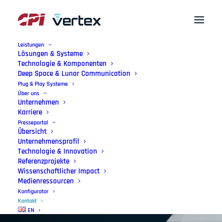
Leistungen
Lösungen & Systeme
Technologie & Komponenten
Deep Space & Lunar Communication
Plug & Play Systeme
Über uns
Unternehmen
Karriere
Presseportal
Übersicht
Kontakt
Unternehmensprofil
Technologie & Innovation
Pionier in Antennentechnik seit über
Referenzprojekte
Wissenschaftlicher Impact
60 Jahre
Medienressourcen
Konfigurator
Kontakt
EN